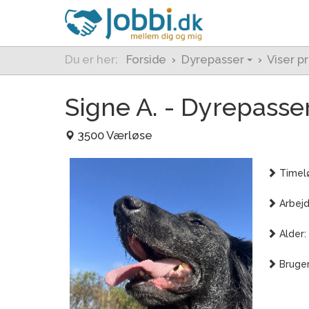
Du er her:
Forside
›
Dyrepasser
›
Viser pr
Signe A. - Dyrepasse
3500 Værløse
Timelø
Arbejd
Alder:
Bruger