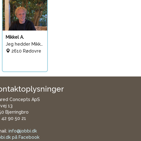
Mikkel A.
Jeg hedder Mikkel, er 20
2610 Rødovre
ontaktoplysninger
ared Concepts ApS
øvej 13
0 Bjerringbro
. 42 90 50 21
ail:
info@jobbi.dk
bbi.dk på Facebook