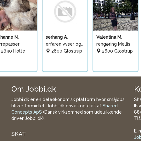
ohanne N.
serhang A.
Valentina M.
yrepasser
erfaren vvser og er hand
rengøring Mellis
2840 Holte
2600 Glostrup
2600 Glostrup
Om Jobbi.dk
K
Jobbi.dk er en deleøkonomisk platform hvor småjobs
Sh
bliver formidlet. Jobbi.dk drives og ejes af
Shared
Ils
Concepts ApS
(Dansk virksomhed som udelukkende
885
driver Jobbi.dk).
Tlf
E-m
SKAT
Jo