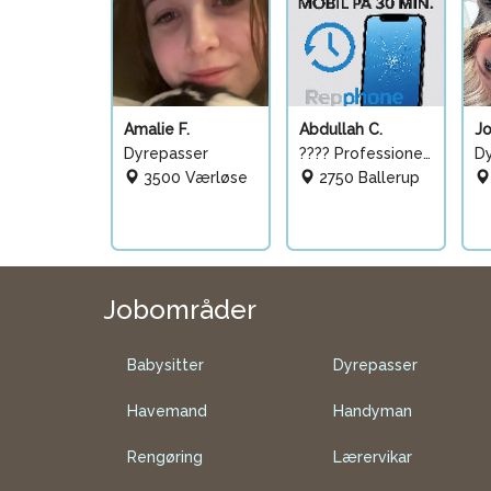
Amalie F.
Abdullah C.
J
Dyrepasser
???? Professionel mobilr
D
3500 Værløse
2750 Ballerup
Jobområder
Babysitter
Dyrepasser
Havemand
Handyman
Rengøring
Lærervikar