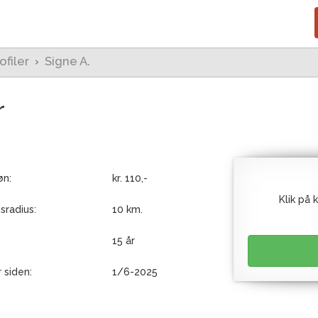
ofiler
›
Signe A.
r
n:
kr. 110,-
Klik på 
sradius:
10 km.
15 år
 siden:
1/6-2025